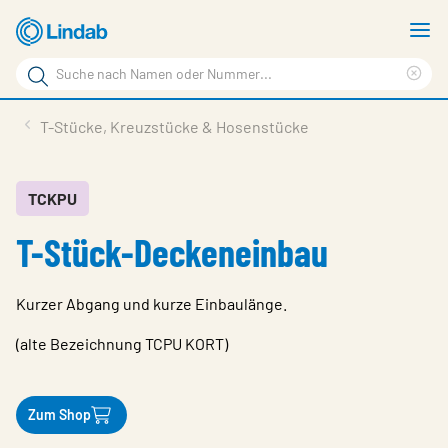
Zum
M
Hauptinhalt
a
Suchbegriff
springen
Suc
Seite
lös
Produkte
T-Stücke, Kreuzstücke & Hosenstücke
durchsuchen
Planen mit Lindab
Wissen & Service
TCKPU
T-Stück-Deckeneinbau
Inspiration
Unternehmen
Kurzer Abgang und kurze Einbaulänge.
Nachhaltigkeit
(alte Bezeichnung TCPU KORT)
Kontakt
Wähle Sprache
Zum Shop
Germany - Ventilation