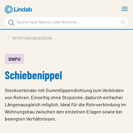
Zum
M
Hauptinhalt
a
Suchbegriff
springen
Suc
Seite
lös
Produkte
Verbindungsstücke
durchsuchen
Planen mit Lindab
Wissen & Service
SNPU
Schiebenippel
Inspiration
Unternehmen
Steckverbinder mit Gummilippendichtung zum Verbinden
Nachhaltigkeit
von Rohren. Einseitig ohne Stopsicke, dadurch einfacher
Längenausgleich möglich. Ideal für die Rohrverbindung im
Kontakt
Wohnungsbau zwischen den einzelnen Etagen sowie bei
beengten Verhältnissen.
Wähle Sprache
Germany - Ventilation