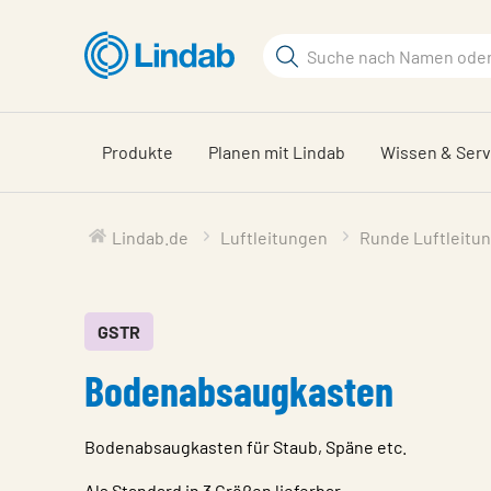
Zum
Hauptinhalt
Suchbegriff
springen
Seite
durchsuchen
Produkte
Planen mit Lindab
Wissen & Serv
Lindab.de
Luftleitungen
Runde Luftleitu
GSTR
Bodenabsaugkasten
Bodenabsaugkasten für Staub, Späne etc.
Als Standard in 3 Größen lieferbar.