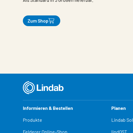
Zum Shop
Eigenschaften
Wert
Informieren & Bestellen
Planen
Produkte
Lindab So
Felderer Online-Shop
lindQST