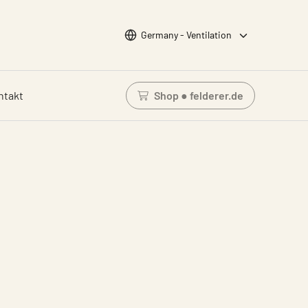
Wähle Sprache
Germany - Ventilation
ntakt
Shop ● felderer.de
Einloggen um den Waren