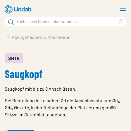
Zum
M
Hauptinhalt
a
Suchbegriff
springen
Suc
Seite
lös
Produkte
Abzugshauben & Abscheider
durchsuchen
Planen mit Lindab
Wissen & Service
SHTR
Saugkopf
Inspiration
Unternehmen
Saugkopf mit bis zu 8 Anschlüssen.
Nachhaltigkeit
Bei Bestellung bitte neben Ød die Anschlussstutzen Ød
,
1
Kontakt
Ød
, Ød
etc. in der Reihenfolge der Platzierung gemäß
2
3
Skizze im Datenblatt angeben.
Wähle Sprache
Germany - Ventilation