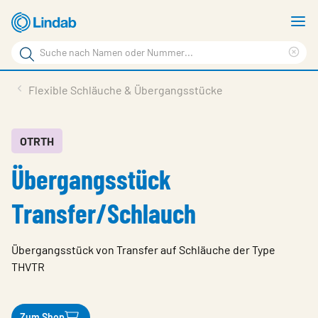
Zum
M
Hauptinhalt
a
Suchbegriff
springen
Suc
Seite
lös
Produkte
Flexible Schläuche & Übergangsstücke
durchsuchen
Planen mit Lindab
Wissen & Service
OTRTH
Übergangsstück
Inspiration
Unternehmen
Transfer/Schlauch
Nachhaltigkeit
Übergangsstück von Transfer auf Schläuche der Type
Kontakt
THVTR
Wähle Sprache
Germany - Ventilation
Zum Shop