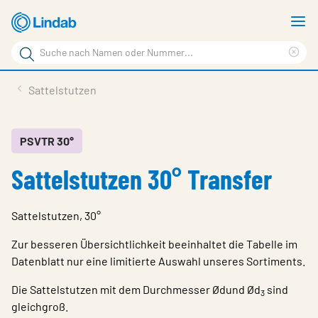
Zum
M
Hauptinhalt
a
Suchbegriff
springen
Suc
Seite
lös
Produkte
Sattelstutzen
durchsuchen
Planen mit Lindab
Wissen & Service
PSVTR 30°
Sattelstutzen 30° Transfer
Inspiration
Unternehmen
Sattelstutzen, 30°
Nachhaltigkeit
Zur besseren Übersichtlichkeit beeinhaltet die Tabelle im
Kontakt
Datenblatt nur eine limitierte Auswahl unseres Sortiments.
Die Sattelstutzen mit dem Durchmesser Ød
und Ød
sind
Wähle Sprache
3
Germany - Ventilation
gleichgroß.