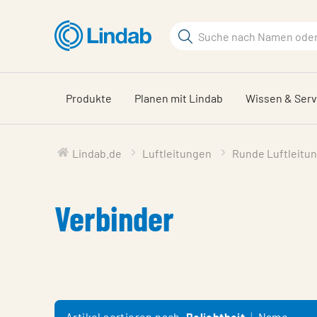
Zum
Hauptinhalt
Suchbegriff
springen
Seite
durchsuchen
Produkte
Planen mit Lindab
Wissen & Serv
Lindab.de
Luftleitungen
Runde Luftleitu
Verbinder
Artikel sortieren nach
Beliebtheit
Name