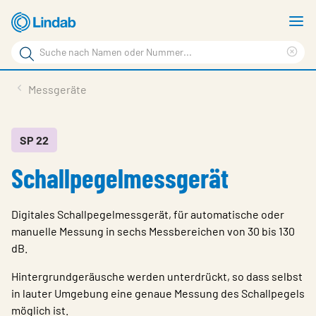
Zum
M
Hauptinhalt
a
Suchbegriff
springen
Suc
Seite
lös
Produkte
Messgeräte
durchsuchen
Planen mit Lindab
Wissen & Service
SP 22
Schallpegelmessgerät
Inspiration
Unternehmen
Digitales Schallpegelmessgerät, für automatische oder
Nachhaltigkeit
manuelle Messung in sechs Messbereichen von 30 bis 130
dB.
Kontakt
Hintergrundgeräusche werden unterdrückt, so dass selbst
Wähle Sprache
in lauter Umgebung eine genaue Messung des Schallpegels
Germany - Ventilation
möglich ist.