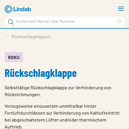
Zum
M
Hauptinhalt
a
Suchbegriff
springen
Suc
Seite
lös
Produkte
Rückschlagklappen
durchsuchen
Planen mit Lindab
Wissen & Service
RSKU
Rückschlagklappe
Inspiration
Unternehmen
Selbsttätige Rückschlagklappe zur Verhinderung von
Nachhaltigkeit
Rückströmungen.
Kontakt
Vorzugsweise einzusetzen unmittelbar hinter
Fortluftdurchlässen zur Verhinderung von Kaltlufteintritt
Wähle Sprache
bei abgeschaltetem Lüfter und/oder thermischem
Germany - Ventilation
Auftrieb.