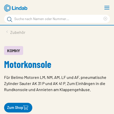
Zum
M
Hauptinhalt
a
Suchbegriff
springen
Suc
Seite
lös
Produkte
Zubehör
durchsuchen
Planen mit Lindab
Wissen & Service
KOMHY
Motorkonsole
Inspiration
Unternehmen
Für Belimo Motoren LM, NM, AM, LF und AF, pneumatische
Nachhaltigkeit
Zylinder Sauter AK 31 P und AK 41 P. Zum Einhängen in die
Rundkonsole und Annieten am Klappengehäuse.
Kontakt
Wähle Sprache
Germany - Ventilation
Zum Shop