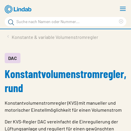
Zum
M
Hauptinhalt
a
Suchbegriff
springen
Suc
Seite
lös
Produkte
Konstante & variable Volumenstromregler
durchsuchen
Planen mit Lindab
Wissen & Service
DAC
Konstantvolumenstromregler,
Inspiration
Unternehmen
rund
Nachhaltigkeit
Konstantvolumenstromregler (KVS) mit manueller und
Kontakt
motorischer Einstellmöglichkeit für einen Volumenstrom
Wähle Sprache
Der KVS-Regler DAC vereinfacht die Einregulierung der
Germany - Ventilation
Lüftungsanlage und reguliert für einen gewünschten