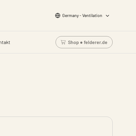
Wähle Sprache
Germany - Ventilation
ntakt
Shop ● felderer.de
Einloggen um den Waren