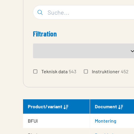
Filtration
Teknisk data
543
Instruktioner
452
Product/variant
Document
BFUI
Montering