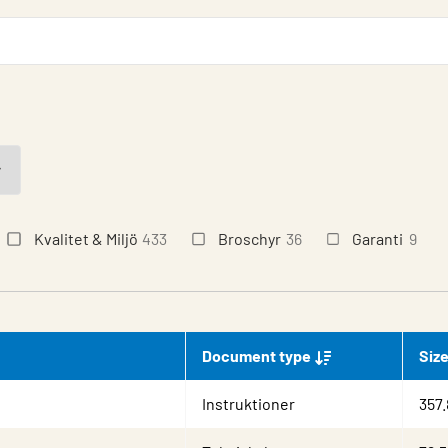
Kvalitet & Miljö
433
Broschyr
36
Garanti
9
Document type
Siz
Instruktioner
357.