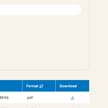
e
Format
Download
Montering
89 Kb
.pdf