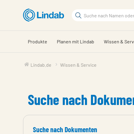
Zum
Hauptinhalt
Suchbegriff
springen
Seite
durchsuchen
Produkte
Planen mit Lindab
Wissen & Serv
Lindab.de
Wissen & Service
Suche nach Dokume
Suche nach Dokumenten