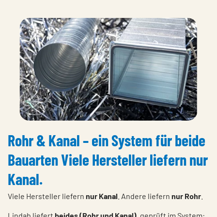
Rohr & Kanal – ein System für beide
Bauarten Viele Hersteller liefern nur
Kanal.
Viele Hersteller liefern
nur Kanal
. Andere liefern
nur Rohr
.
Lindab liefert
beides (Rohr und Kanal)
, geprüft im System: