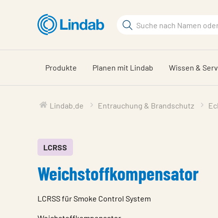
Zum
Hauptinhalt
Suchbegriff
springen
Seite
durchsuchen
Produkte
Planen mit Lindab
Wissen & Serv
Lindab.de
Entrauchung & Brandschutz
Ec
LCRSS
Weichstoffkompensator
LCRSS für Smoke Control System
Weichstoffkompensator