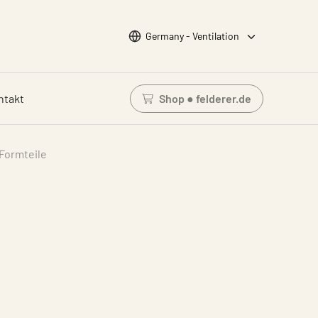
Wähle Sprache
Germany - Ventilation
ntakt
Shop ● felderer.de
Einloggen um den Waren
Formteile