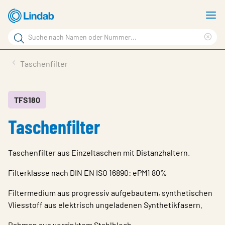
Zum
M
Hauptinhalt
a
Suchbegriff
springen
Suc
Seite
lös
Produkte
Taschenfilter
durchsuchen
Planen mit Lindab
Wissen & Service
TFS180
Taschenfilter
Inspiration
Unternehmen
Taschenfilter aus Einzeltaschen mit Distanzhaltern.
Nachhaltigkeit
Filterklasse nach DIN EN ISO 16890: ePM1 80%
Kontakt
Filtermedium aus progressiv aufgebautem, synthetischen
Vliesstoff aus elektrisch ungeladenen Synthetikfasern.
Wähle Sprache
Germany - Ventilation
Rahmen aus verzinktem Stahlblech.