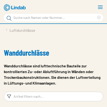
Zum
M
Hauptinhalt
a
Suchbegriff
springen
Suc
Seite
lös
Produkte
Luftdurchlässe
durchsuchen
Planen mit Lindab
Wissen & Service
Wanddurchlässe
Inspiration
Wanddurchlässe sind lufttechnische Bauteile zur
Unternehmen
kontrollierten Zu- oder Abluftführung in Wänden oder
Trockenbaukonstruktionen. Sie dienen der Luftverteilung
Nachhaltigkeit
in Lüftungs- und Klimaanlagen.
Kontakt
Filter
Ar
Wähle Sprache
Germany - Ventilation