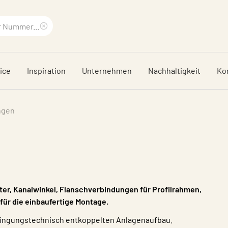
Suchbegriff
löschen
ice
Inspiration
Unternehmen
Nachhaltigkeit
Ko
ngen
er, Kanalwinkel, Flanschverbindungen für Profilrahmen,
ür die einbaufertige Montage.
hwingungstechnisch entkoppelten Anlagenaufbau.