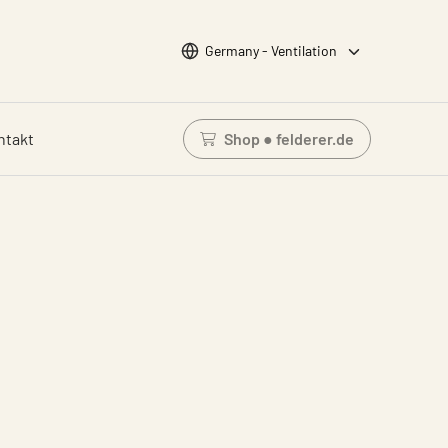
Wähle Sprache
Germany - Ventilation
ntakt
Shop ● felderer.de
Einloggen um den Waren