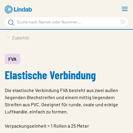
Zum
M
Hauptinhalt
a
Suchbegriff
springen
Suc
Seite
lös
Produkte
Zubehör
durchsuchen
Planen mit Lindab
Wissen & Service
FVA
Elastische Verbindung
Inspiration
Unternehmen
Die elastische Verbindung FVA besteht aus zwei außen
Nachhaltigkeit
liegenden Blechstreifen und einem mittig liegendem
Streifen aus PVC. Geeignet für runde, ovale und eckige
Kontakt
Luftkanäle, einfach zu formen.
Wähle Sprache
Germany - Ventilation
Verpackungseinheit = 1 Rollen à 25 Meter