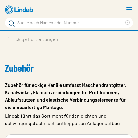
Zum
M
Hauptinhalt
a
Suchbegriff
springen
Suc
Seite
lös
Produkte
Eckige Luftleitungen
durchsuchen
Planen mit Lindab
Wissen & Service
Zubehör
Inspiration
Zubehör für eckige Kanäle umfasst Maschendrahtgitter,
Unternehmen
Kanalwinkel, Flanschverbindungen für Profilrahmen,
Ablaufstutzen und elastische Verbindungselemente für
Nachhaltigkeit
die einbaufertige Montage.
Kontakt
Lindab führt das Sortiment für den dichten und
schwingungstechnisch entkoppelten Anlagenaufbau.
Wähle Sprache
Germany - Ventilation