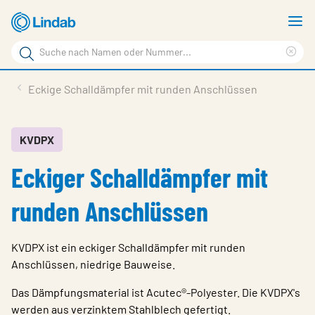
Zum
M
Hauptinhalt
a
Suchbegriff
springen
Suc
Seite
lös
Produkte
Eckige Schalldämpfer mit runden Anschlüssen
durchsuchen
Planen mit Lindab
Wissen & Service
KVDPX
Eckiger Schalldämpfer mit
Inspiration
Unternehmen
runden Anschlüssen
Nachhaltigkeit
KVDPX ist ein eckiger Schalldämpfer mit runden
Kontakt
Anschlüssen, niedrige Bauweise.
Wähle Sprache
Das Dämpfungsmaterial ist Acutec®-Polyester. Die KVDPX's
Germany - Ventilation
werden aus verzinktem Stahlblech gefertigt.