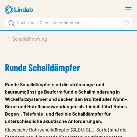
Zum
M
Hauptinhalt
a
Suchbegriff
springen
Suc
Seite
lös
Produkte
Schalldämpfung
durchsuchen
Planen mit Lindab
Wissen & Service
Runde Schalldämpfer
Inspiration
Runde Schalldämpfer sind die strömungs- und
Unternehmen
bauraumgünstige Bauform für die Schallminderung in
Wickelfalzsystemen und decken den Großteil aller Wohn-,
Nachhaltigkeit
Büro- und Hotelbauanwendungen ab. Lindab führt Rohr-,
Kontakt
Bogen-, Telefonie- und flexible Schalldämpfer für
unterschiedliche akustische Anforderungen.
Wähle Sprache
Germany - Ventilation
Klassische Rohrschalldämpfer (SLBU, SLU-Serie) sind die
Standardwahl für gerade Kanalstrecken mit moderaten