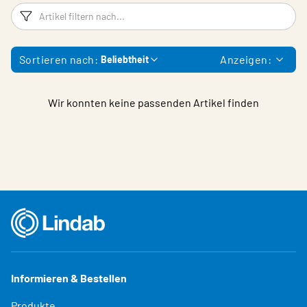
Filter
Ar
Sortieren nach:
Anzeigen:
Beliebtheit
Wir konnten keine passenden Artikel finden
Informieren & Bestellen
Produkte